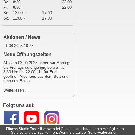
Do.
8:30 -
22:00
Fr.
8:30 -
22:00
Sa.
13:00 -
17:00
So.
11:00 -
17:00
Aktionen / News
21.08.2025 10:23
Neue Öffnungszeiten
Ab dem 03.09.2025 haben wir Montags
bis Freitags durchgängig bereits ab
8:30 Uhr bis 22:00 Uhr für Euch
geöffnet! Also raus aus dem Bett und
rann ans Eisen!
Neue
Weiterlesen …
Öffnungszeiten
Folgt uns auf:
Fitness Studio Tostedt verwendet Cookies, um Ihnen den bestmöglichen
Kontakt
|
Datenschutzerklärung
|
Impressum
Service anbieten zu können. Wenn Sie auf der Seite weitersurfen,
©2013-2026 Fitness Studio Tostedt. Alle Rechte vorbehalten.